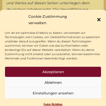
und Werke auf diesen Seiten unterliegen dem
deutschen Urheberrecht. Die Vervielfältigung,
Bearbeitung, Verbreitung und jede Art der
Cookie-Zustimmung
Verwertung außerhalb der Grenzen des
verwalten
Urheberrechtes bedürfen der schriftlichen
Um dir ein optimales Erlebnis zu bieten, verwenden wir
Zustimmung des jeweiligen Autors bzw. Erstellers.
Technologien wie Cookies, um Geräteinformationen zu speichern
Downloads und Kopien dieser Seite sind nur für
und/oder darauf zuzugreifen. Wenn du diesen Technologien
zustimmst, können wir Daten wie das Surfverhalten oder
den privaten, nicht kommerziellen Gebrauch
eindeutige IDs auf dieser Website verarbeiten. Wenn du deine
gestattet. Soweit die Inhalte auf dieser Seite nicht
Zustimmung nicht erteilst oder zurückziehst, können bestimmte
Merkmale und Funktionen beeinträchtigt werden.
vom Betreiber erstellt wurden, werden die
Urheberrechte Dritter beachtet. Insbesondere
Akzeptieren
werden Inhalte Dritter als solche gekennzeichnet.
Sollten Sie trotzdem auf eine
Ablehnen
Urheberrechtsverletzung aufmerksam werden,
bitten wir um einen entsprechenden Hinweis. Bei
Einstellungen ansehen
Bekanntwerden von Rechtsverletzungen werden
Cookie-Richtlinie
wir derartige Inhalte umgehend entfernen.