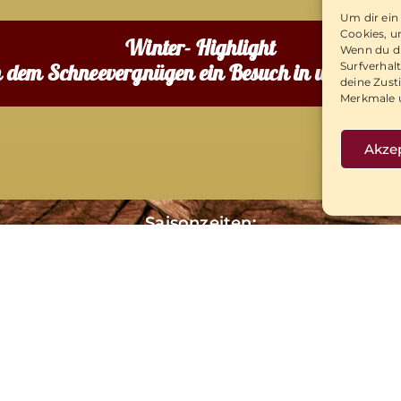
Um dir ein
Cookies, u
Winter- Highlight
Wenn du di
 dem Schneevergnügen ein Besuch in unserer 
Surfverhal
deine Zust
Merkmale u
Akze
Saisonzeiten:
Winter : 05.01.2026 – 15.03.2026
Sommer : 16.03.2026 – 13.12.2026
WIR FREUEN UNS AUF