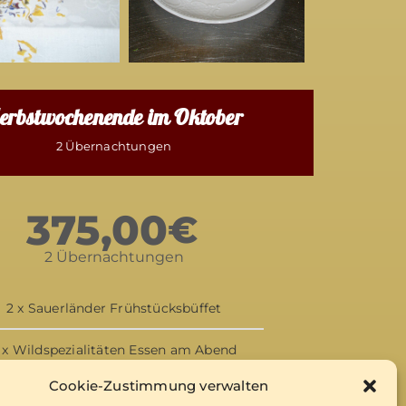
erbstwochenende im Oktober
2 Übernachtungen
375,00
€
2 Übernachtungen
2 x Sauerländer Frühstücksbüffet
 x Wildspezialitäten Essen am Abend
Cookie-Zustimmung verwalten
Sauerland Card