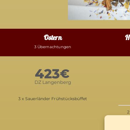
Ostern
H
3 Übernachtungen
423
€
DZ Langenberg
3 x Sauerländer Frühstücksbüffet
2