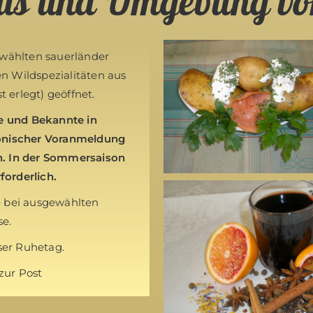
aus und Umgebung vo
ewählten sauerländer
n Wildspezialitäten aus
 erlegt) geöffnet.
de und Bekannte in
fonischer Voranmeldung
n. In der Sommersaison
orderlich.
e bei ausgewählten
se.
ser Ruhetag.
zur Post