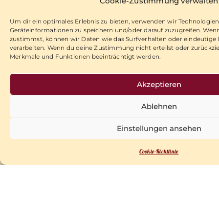
vielfältig
a
Cookie-Zustimmung verwalten
GbR
14.00 bis
e
t
Bundesstraße
Um dir ein optimales Erlebnis zu bieten, verwenden wir Technologie
18.00 Uhr
i
20
Natur
Geräteinformationen zu speichern und/oder darauf zuzugreifen. Wen
zustimmst, können wir Daten wie das Surfverhalten oder eindeutige I
v
59955
des
verarbeiten. Wenn du deine Zustimmung nicht erteilst oder zurückz
e
Winterberg-
Merkmale und Funktionen beeinträchtigt werden.
Sauerla
:
Langewiese
ndes...
Akzeptieren
Telefon:
Ablehnen
+49(0)2758-98
430
Einstellungen ansehen
Telefax:
+49(0)2758-
Cookie-Richtlinie
9843-13
E-Mail:
info@landhotel
-zur-post.de