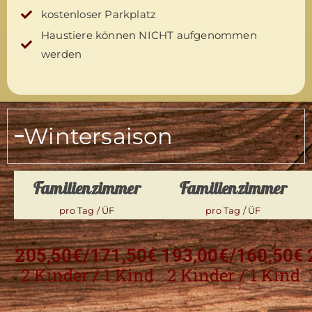
kostenloser Parkplatz
Haustiere können NICHT aufgenommen
werden
Wintersaison
Familienzimmer
Familienzimmer
pro Tag / ÜF
pro Tag / ÜF
205,50€/171,50
€
193,00€/160,50
€
2 Kinder / 1 Kind
2 Kinder / 1 Kind