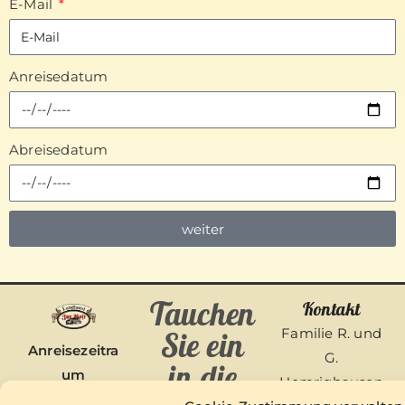
E-Mail
Anreisedatum
Abreisedatum
weiter
A
l
Tauchen
Kontakt
t
e
Sie ein
Familie R. und
Anreisezeitra
r
G.
in die
um
n
Homrighausen