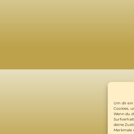
Um dir ein
Cookies, u
Wenn du di
Surfverhal
deine Zust
Merkmale u